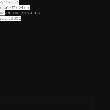
ginas: 252 
maño: 17 x 24 cm
BN: 
978-84-122329-0-5
ecio: 26,90€