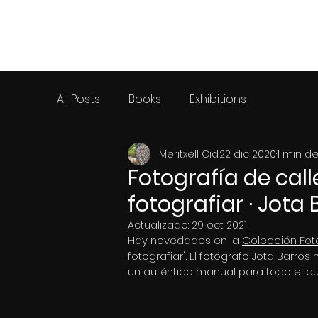
MERITXELL CID
All Posts
Books
Exhibitions
Meritxell Cid
22 dic 2020
1 min de
Fotografía de call
fotografiar · Jota
Actualizado:
29 oct 2021
Hay novedades en la 
Colección Fot
fotografiar". El fotógrafo Jota Barros
un auténtico manual para todo el qu