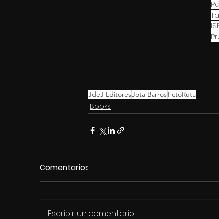
Pá
Ta
IS
Pr
JdeJ Editores
Jota Barros
FotoRuta
Books
Comentarios
Escribir un comentario...