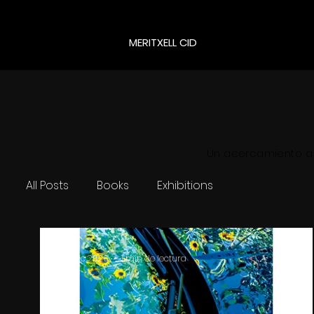
MERITXELL CID
Un
acercamiento
a 
All Posts
Books
Exhibitions
22 dic 2020
1 min de lectura