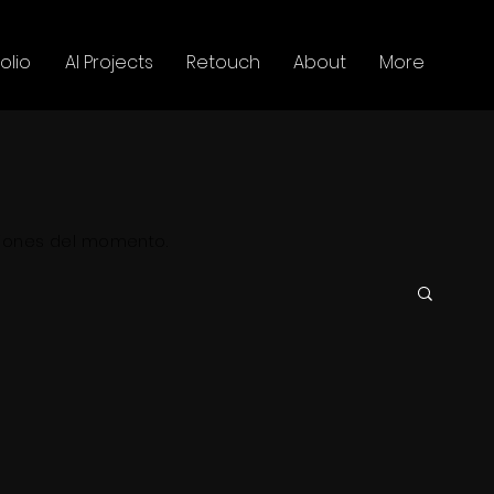
olio
AI Projects
Retouch
About
More
ciones del momento.