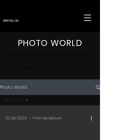
MERITXELL CID
PHOTO WORLD
Un
acercamiento
a la fotografía a
través de las mejores ediciones y
exposiciones del momento.
Photo World
All Posts
All Posts
22 dic 2020
1 min de lectura
Books
Exhibitions