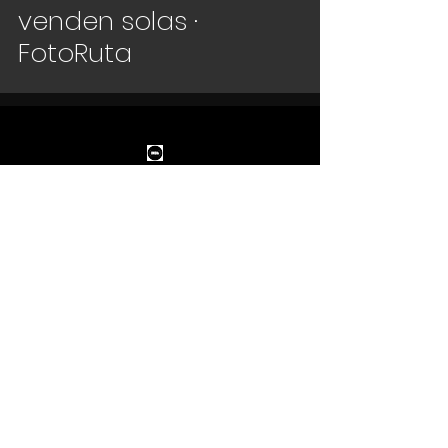
venden solas ·
FotoRuta
© 2023 by Meritxell Sánchez Cid. All rights reserved.