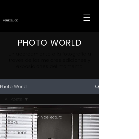
MERITXELL CID
PHOTO WORLD
Un
acercamiento
a la fotografía a
través de las mejores ediciones y
exposiciones del momento.
Photo World
All Posts
All Posts
21 may 2021
2 min de lectura
Books
Exhibitions