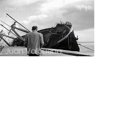
16 sept 2020
2 min de lectura
Juan Valbuena:
Donde doblan los
mapas · Sala Canal
de Isabel II
© 2023 by Meritxell Sánchez Cid. All rights reserved.