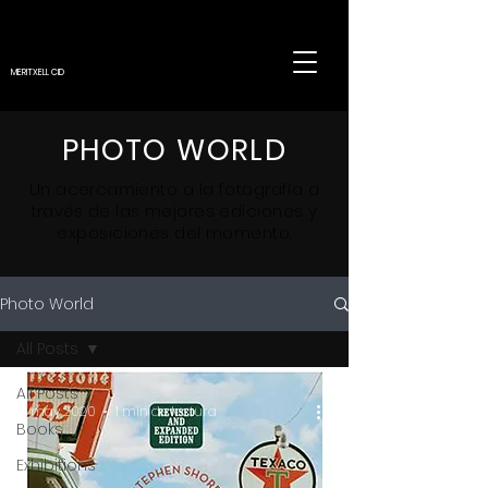
MERITXELL CID
PHOTO WORLD
Un
acercamiento
a la fotografía a
través de las mejores ediciones y
exposiciones del momento.
Photo World
All Posts
All Posts
5 may 2020
1 min de lectura
Books
Exhibitions