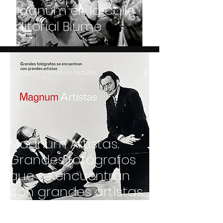
Magnum en la calle ·
Editorial Blume
4 oct 2020
1 min de lectura
Magnum Artistas.
Grandes fotógrafos
que se encuentran
con grandes artistas ·
Editorial Blume