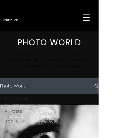
MERITXELL CID
PHOTO WORLD
Un
acercamiento
a la fotografía a
través de las mejores ediciones y
exposiciones del momento.
Photo World
All Posts
All Posts
4 dic 2020
2 min de lectura
Books
Exhibitions