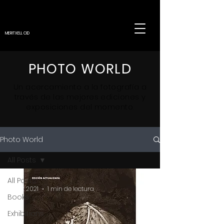
MERITXELL CID
PHOTO WORLD
Un
acercamiento
a la fotografía a
través de las mejores ediciones y
exposiciones del momento.
Photo World
All Posts
All Posts
18 oct 2021
1 min de lectura
Books
Exhibitions