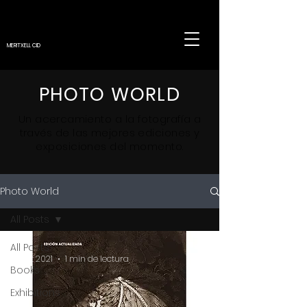
MERITXELL CID
PHOTO WORLD
Un
acercamiento
a la fotografía a
través de las mejores ediciones y
exposiciones del momento.
Photo World
All Posts
All Posts
18 oct 2021
1 min de lectura
Books
Exhibitions