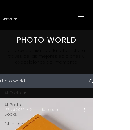
MERITXELL CID
PHOTO WORLD
Un
acercamiento
a la fotografía a
través de las mejores ediciones y
exposiciones del momento.
Photo World
All Posts
All Posts
27 oct 2020
2 min de lectura
Books
Exhibitions