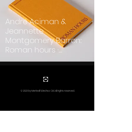
André Aciman &
Jeannette
Montgomery Barron:
Roman hours ·
Ivorypress
© 2023 by Meritxell Sánchez Cid. All rights reserved.