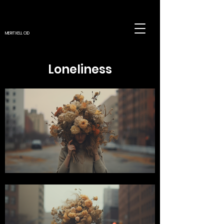
MERITXELL CID
Loneliness