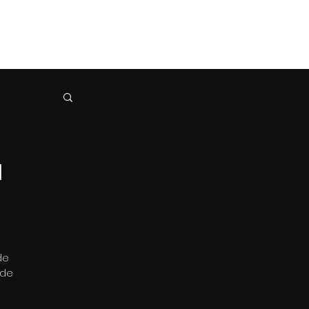
olio
AI Projects
Retouch
About
More
l
de 
de 