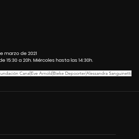
de marzo de 2021
de 15:30 a 20h. Miércoles hasta las 14:30h. 
undación Canal
Eve Arnold
Bieke Depoorter
Alessandra Sanguinetti