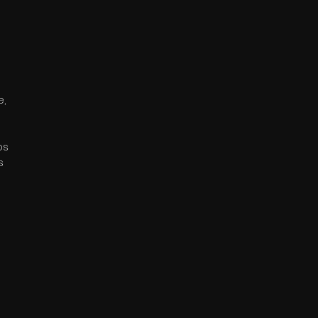
, 
os 
s 