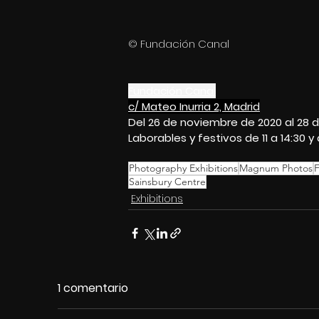
© Fundación Canal 
Fundación C
anal
c
/ Mateo Inurria 2, Madrid
Del 26 de noviembre de 2020 al 28 
Laborables y festivos de 11 a 14:30 y 
Photography Exhibitions
Magnum Photos
F
Sainsbury Centre
Exhibitions
1 comentario