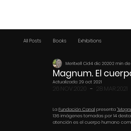
MERITXELL CID
All Posts
Books
Exhibitions
Meritxell Cid
4 dic 2020
2 min de
Magnum. El cuerp
Actualizado:
29 oct 2021
26.NOV.2020  
- 
 28.MAR.2021
La 
Fundación Canal
 presenta 
“Magnu
136 imágenes tomadas por 14 destac
atención es el cuerpo humano como