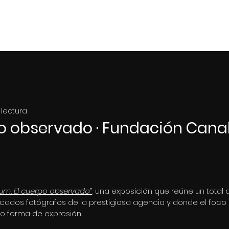
Home
Portf
 lectura
o observado · Fundación Cana
m. El cuerpo observado”
, una exposición que reúne un total 
ados fotógrafos de la prestigiosa agencia y donde el foco 
 forma de expresión.