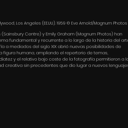
ywood, Los Angeles (EE.UU.). 1959 © Eve Arnold/Magnum Photos
s (Sainsbury Centre) y Emily Graham (Magnum Photos) han 
a fundamental y recurrente a lo largo de la historia del arte
afía a mediados del siglo XIX abrió nuevas posibilidades de 
la figura humana, ampliando el repertorio de temas, 
atez y el relativo bajo coste de la fotografía permitieron a l
tad creativa sin precedentes que dio lugar a nuevos lenguaje