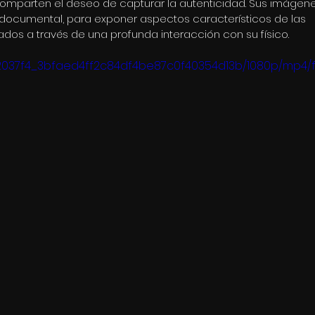
 comparten el deseo de capturar la autenticidad. Sus imágene
 documental, para exponer aspectos característicos de las
ados a través de una profunda interacción con su físico.
o/2037f4_3bfaed4ff2c84df4be87c0f40354d13b/1080p/mp4/fi