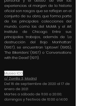
personal y el deseo de vivir las 
experiencias al margen de la historia 
oficial son rasgos que se reflejan en el 
conjunto de su obra, que forma parte 
de las principales colecciones del 
mundo, como las del MoMA y el Art 
Institute de Chicago. Entre sus 
principales trabajos, además de ‘La 
destrucción del Bajo Manhattan’ 
(1967), se encuentran ‘Uptown’ (1965), 
‘The Bikeriders’ (1967) o ‘Conversations 
with the Dead’ (1971).
Museo ICO
c/ Z
orrilla 3, Madrid
Del 16 de septiembre de 2020 al 17 de 
enero de 2021
Martes a sábado de 11:00 a 20:00; 
domingos y festivos de 10:00 a 14:00