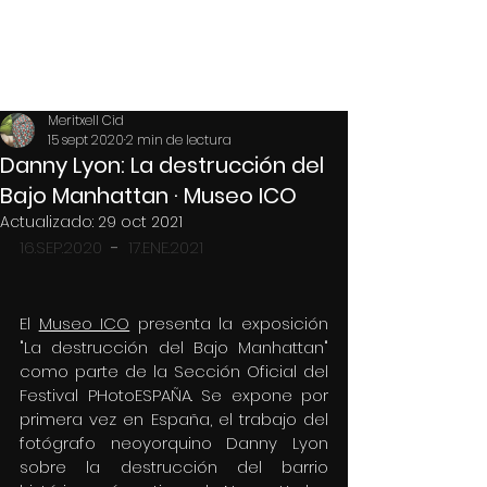
MERITXELL CID
Meritxell Cid
15 sept 2020
2 min de lectura
Danny Lyon: La destrucción del
Bajo Manhattan · Museo ICO
Actualizado:
29 oct 2021
16.SEP.2020  
- 
 17.ENE.2021
El 
Museo ICO
 presenta la exposición 
"La destrucción del Bajo Manhattan" 
como parte de la Sección Oficial del 
Festival PHotoESPAÑA. Se expone por 
primera vez en España, el trabajo del 
fotógrafo neoyorquino Danny Lyon 
sobre la destrucción del barrio 