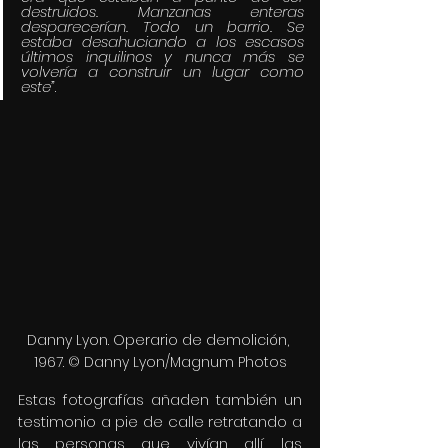
destruidos. Manzanas enteras 
desparecerían. Todo un barrio. Se 
estaba desahuciando a los escasos 
últimos inquilinos y nunca más se 
volvería a construir un lugar como 
este”
.
Danny Lyon. Operario de demolición, 
1967. © Danny Lyon/Magnum Photos
Estas fotografías añaden también un 
testimonio a pie de calle retratando a 
las personas que vivían allí, las 