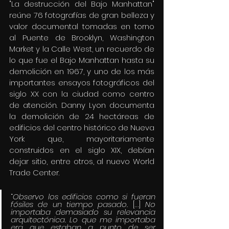
"La destrucción del Bajo Manhattan" 
reúne 76 fotografías de gran belleza y 
valor documental tomadas en torno 
al Puente de Brooklyn, Washington 
Market y la Calle West, un recuerdo de 
lo que fue el Bajo Manhattan hasta su 
demolición en 1967, y uno de los más 
importantes ensayos fotográficos del 
siglo XX con la ciudad como centro 
de atención. Danny Lyon documenta 
la demolición de 24 hectáreas de 
edificios del centro histórico de Nueva 
York que, mayoritariamente 
construidos en el siglo XIX, debían 
dejar sitio, entre otros, al nuevo World 
Trade Center.
“
Observo los edificios como si fueran 
fósiles de un tiempo pasado. 
[…]
 No 
importaba demasiado su relevancia 
arquitectónica. Lo que me importaba 
era que estaban a punto de ser 