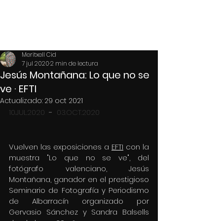
MERITXELL CID
Meritxell Cid
7 jul 2020
2 min de lectura
Jesús Montañana: Lo que no se
ve · EFTI
Actualizado:
29 oct 2021
10.JUL.2020  
- 
 03.OCT.2020
Vuelven las exposiciones a 
EFTI
 con la 
muestra "Lo que no se ve", del 
fotógrafo valenciano, Jesús 
Montañana, ganador en el prestigioso 
Seminario de Fotografía y Periodismo 
de Albarracín organizado por 
Gervasio Sánchez y Sandra Balsells 