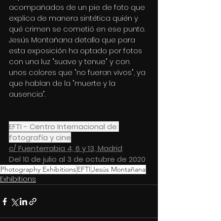
acompañados de un pie de foto que 
explica de manera sintética quién y 
qué crimen se cometió en ese punto. 
Jesús Montañana detalla que para 
esta exposición ha optado por fotos 
con una luz "suave y tenue" y con 
unos colores que "no fueran vivos", ya 
que hablan de la "muerte y la 
ausencia".
EFTI - Centro Internacional de 
fotografía y cine
c/ Fuenterrabia 4, 6 y 13, Madrid
Del 10 de julio al 3 de octubre de 2020
Photography Exhibitions
EFTI
Jesús Montañana
Exhibitions