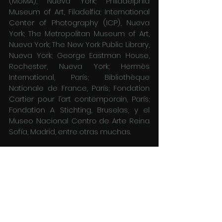
(MoMA), Nueva York; Philadelphia 
Museum of Art, Filadelfia; International 
Center of Photography (ICP), Nueva 
York; The Metropolitan Museum of Art, 
Nueva York; The New York Public Library, 
Nueva York; George Eastman House, 
Rochester, Nueva York; Hermès 
International, París; Bibliothèque 
Nationale de France, París; Fondation 
Cartier pour l’art contemporain, París; 
Fondation A Stichting, Bruselas, y el 
Museo Nacional Centro de Arte Reina 
Sofía, Madrid, entre otras muchas. 