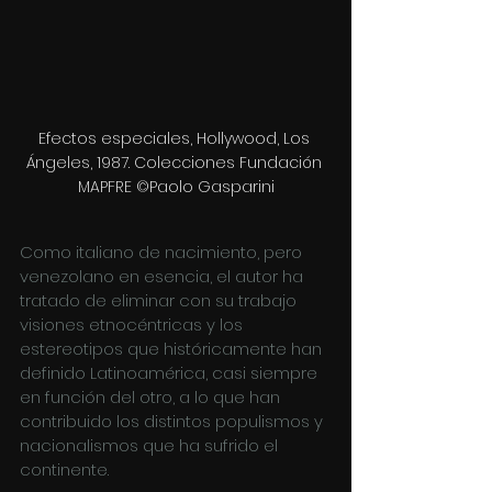
Efectos especiales, Hollywood, Los 
Ángeles, 1987. Colecciones Fundación 
MAPFRE ©Paolo Gasparini
Como italiano de nacimiento, pero 
venezolano en esencia, el autor ha 
tratado de eliminar con su trabajo 
visiones etnocéntricas y los 
estereotipos que históricamente han 
definido Latinoamérica, casi siempre 
en función del otro, a lo que han 
contribuido los distintos populismos y 
nacionalismos que ha sufrido el 
continente. 