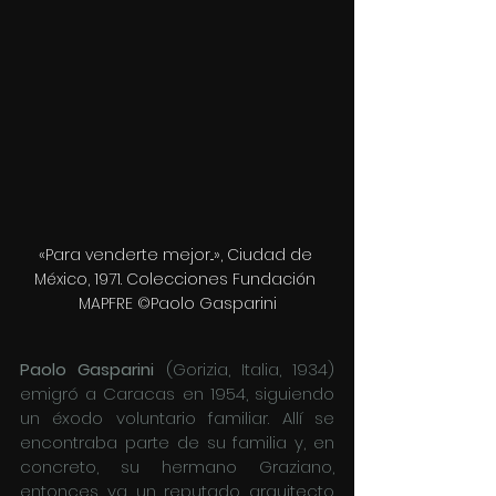
«Para venderte mejor...», Ciudad de 
México, 1971. Colecciones Fundación 
MAPFRE ©Paolo Gasparini
Paolo Gasparini
 (Gorizia, Italia, 1934) 
emigró a Caracas en 1954, siguiendo 
un éxodo voluntario familiar. Allí se 
encontraba parte de su familia y, en 
concreto, su hermano Graziano, 
entonces ya un reputado arquitecto 