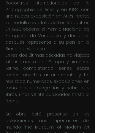
Recontres Internationales de la 
Photographie de Arlés y, en 1984, con 
una nueva exposición en Arlés, recibe 
la medalla de plata de Les Recontres. 
En 1993 obtiene el Premio Nacional de 
Fotografía de Venezuela y dos años 
después representa a su país en la 
Bienal de Venecia. 
En las dos últimas décadas ha viajado 
intensamente por Europa y América 
Latina completando series sobre 
temas abiertos anteriormente y ha 
realizado numerosas exposiciones en 
torno a sus fotografías y sobre sus 
libros, unos veinte publicados hasta la 
fecha. 
Su obra está presente en las 
colecciones más importantes del 
mundo: The Museum of Modern Art 