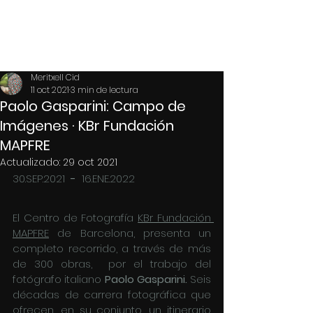
MERITXELL CID
Meritxell Cid
11 oct 2021
3 min de lectura
Paolo Gasparini: Campo de
Imágenes · KBr Fundación
MAPFRE
Actualizado:
29 oct 2021
30.SEP.2021  
- 
 16.ENE.2022
El Centro de Fotografía 
KBr Fundación 
MAPFRE
 de Barcelona, presenta un 
completo recorrido, a través de más 
de 300 obras,  por el trabajo del 
fotógrafo italiano 
Paolo Gasparini. 
Seis 
décadas de carrera fotográfica que 
ofrecen, en su conjunto, un itinerario 