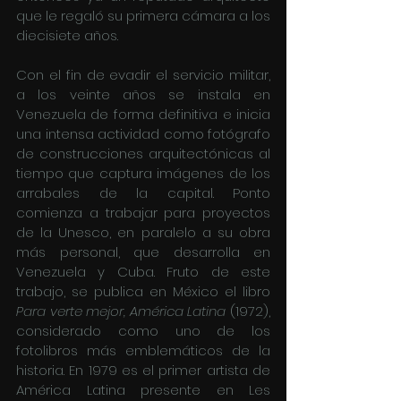
que le regaló su primera cámara a los 
diecisiete años. 
Con el fin de evadir el servicio militar, 
a los veinte años se instala en 
Venezuela de forma definitiva e inicia 
una intensa actividad como fotógrafo 
de construcciones arquitectónicas al 
tiempo que captura imágenes de los 
arrabales de la capital. Ponto 
comienza a trabajar para proyectos 
de la Unesco, en paralelo a su obra 
más personal, que desarrolla en 
Venezuela y Cuba. Fruto de este 
trabajo, se publica en México el libro 
Para verte mejor, América Latina 
(1972), 
considerado como uno de los 
fotolibros más emblemáticos de la 
historia. En 1979 es el primer artista de 
América Latina presente en Les 