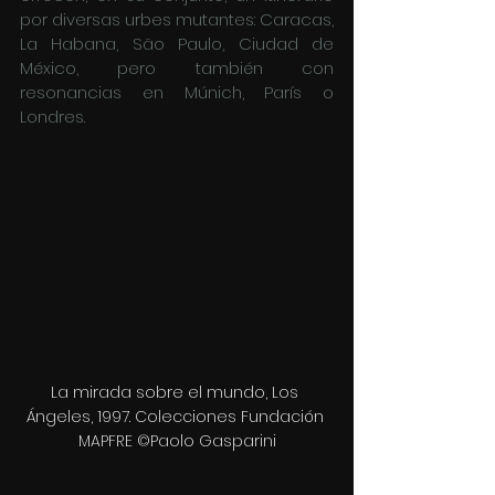
por diversas urbes mutantes: Caracas, 
La Habana, São Paulo, Ciudad de 
México, pero también con 
resonancias en Múnich, París o 
Londres.
La mirada sobre el mundo, Los 
Ángeles, 1997. Colecciones Fundación 
MAPFRE ©Paolo Gasparini