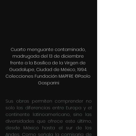
Cuarto menguante contaminado, 
madrugada del 13 de diciembre 
frente a la Basílica de la Virgen de 
Guadalupe, Ciudad de México, 1994. 
Colecciones Fundación MAPFRE ©Paolo 
Gasparini
Sus obras permiten comprender no 
solo las diferencias entre Europa y el 
continente latinoamericano, sino las 
diversidades que ofrece este último, 
desde México hasta el sur de los 
Andes. Como señala la comisaria de 