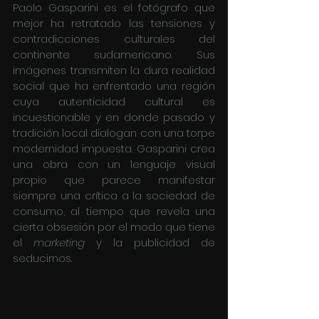
Paolo Gasparini es el fotógrafo que 
mejor ha retratado las tensiones y 
contradicciones culturales del 
continente sudamericano. Sus 
imágenes transmiten la dura realidad 
social que ha enfrentado una región 
cuya autenticidad cultural es 
incuestionable y en donde pasado y 
tradición local dialogan con una torpe 
modernidad impuesta. Gasparini crea 
una obra con un lenguaje visual 
propio que parece manifestar 
siempre una crítica a la sociedad de 
consumo, al tiempo que revela una 
cierta obsesión por el modo que tiene 
el 
marketing 
y la publicidad de 
seducirnos. 