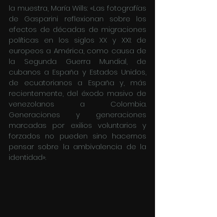
la muestra, María Wills: «Las fotografías 
de Gasparini reflexionan sobre los 
efectos de décadas de migraciones 
políticas en los siglos XX y XXI: de 
europeos a América, como causa de 
la Segunda Guerra Mundial, de 
cubanos a España y Estados Unidos, 
de ecuatorianos a España y, más 
recientemente, del éxodo masivo de 
venezolanos a Colombia. 
Generaciones y generaciones 
marcadas por exilios voluntarios y 
forzados no pueden sino hacernos 
pensar sobre la ambivalencia de la 
identidad». 